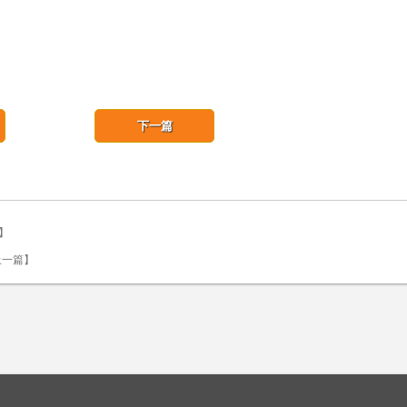
下一篇
篇】
)上一篇】