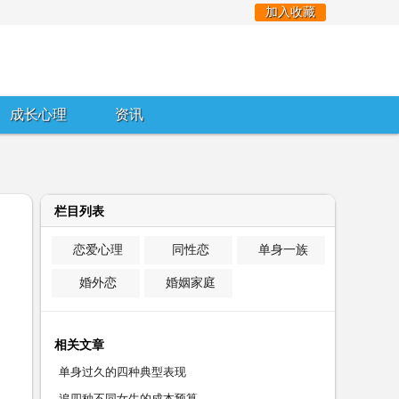
加入收藏
成长心理
资讯
栏目列表
恋爱心理
同性恋
单身一族
婚外恋
婚姻家庭
相关文章
单身过久的四种典型表现
追四种不同女生的成本预算