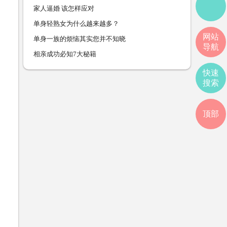
家人逼婚 该怎样应对
单身轻熟女为什么越来越多？
网站
单身一族的烦恼其实您并不知晓
导航
相亲成功必知7大秘籍
快速
搜索
顶部