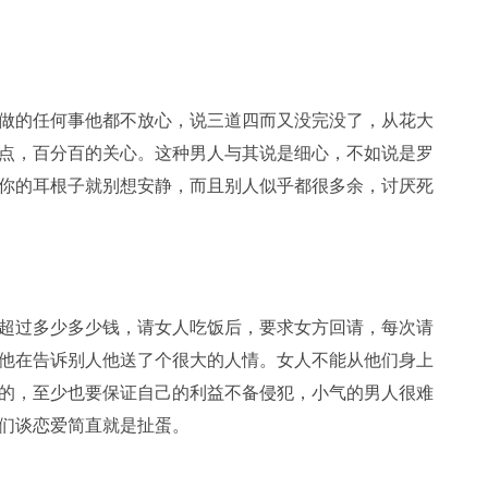
的任何事他都不放心，说三道四而又没完没了，从花大
点，百分百的关心。这种男人与其说是细心，不如说是罗
你的耳根子就别想安静，而且别人似乎都很多余，讨厌死
过多少多少钱，请女人吃饭后，要求女方回请，每次请
他在告诉别人他送了个很大的人情。女人不能从他们身上
的，至少也要保证自己的利益不备侵犯，小气的男人很难
们谈恋爱简直就是扯蛋。