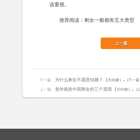
该重视。
推荐阅读：剩女一般都有五大类型
上一篇
为什么剩女不愿意结婚？
下一篇:
【方向键 ( → )下一
老外疯抢中国剩女的三个原因
上一篇:
【方向键 ( ← 