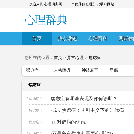
欢迎来到 心理词典网 ， 一个优秀的心理知识学习网站！
心理辞典
首页
热点话题
心理百科
测试休
您所在的位置：
首页
>
异常心理
>
焦虑症
强迫症
人格障碍
神经衰弱
网瘾
焦虑症
焦虑症有哪些表现及如何诊断？
[ 焦虑症 ]
·成功焦虑症：功利主义下的时代病
[ 焦虑症 ]
·面对健康的焦虑
[ 焦虑症 ]
·不是所有焦虑都需要心理治疗
[ 焦虑症 ]