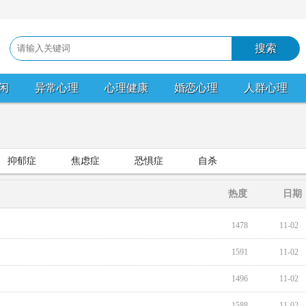
闲
异常心理
心理健康
婚恋心理
人群心理
抑郁症
焦虑症
恐惧症
自杀
热度
日期
1478
11-02
1591
11-02
1496
11-02
1588
11-02