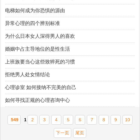
电梯如何成为你恐惧的源由
异常心理的四个辨别标准
为什么日本女人深得男人的喜欢
婚姻中占主导地位的是性生活
上班族要当心这些致猝死的习惯
拒绝男人处女情结论
心理诊室 如何接纳不完美的自己
如何寻找正规的心理咨询中心
549
1
2
3
4
5
6
7
8
9
10
下一页
尾页