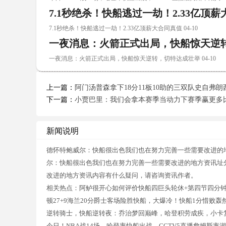
7.1秒绝杀！快船逃过一劫！2.33亿顶
7.1秒绝杀！快船逃过一劫！2.33亿顶薪大合同真值 04-10
一夜消息：火箭正式出局，快船惊天逆
一夜消息：火箭正式出局，快船惊天逆转，切特达成壮举 04-10
上一篇：
阿门汤普森拿下18分11板10助的三双队史自弗
下一篇：
小贾巴里：我们会拿本赛季当动力下赛季赢更多
新闻说明
德怀特鲍威尔：快船很出色我们也在努力完善一些需要改进的
尔：快船很出色我们也在努力完善一些需要改进的地方资讯址
改进的地方资讯内容有什么疑问，请咨询资讯作者。
相关热点：阿鲈很开心️如何评价快船四巨头轮休+第四节四分钟一
顿27+9海兰20分爵士客场险胜快船，大爆冷！快船1分惜败轰然倒下！
逆转骑士，快船逆转夜：乔治梦回巅峰，哈登积劳成疾，小卡
今日！NBA战14场，哈登率快船出战，CCTV5直播詹姆斯率湖