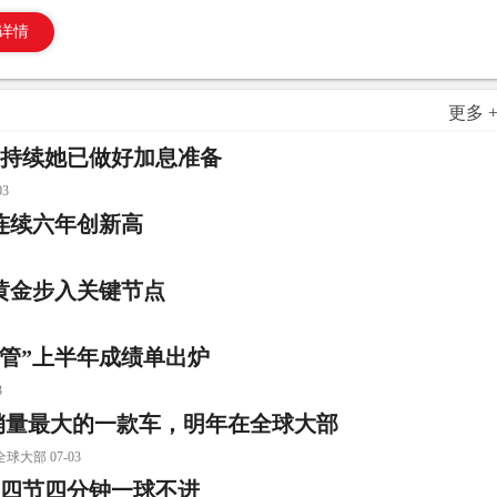
详情
更多 
力持续她已做好加息准备
3
连续六年创新高
黄金步入关键节点
监管”上半年成绩单出炉
3
球销量最大的一款车，明年在全球大部
大部 07-03
第四节四分钟一球不进