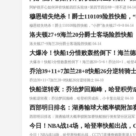
阿鲈很开心️如何评价快船四巨头轮休+第四节四分钟一球不进 04-14
穆恩错失绝杀！爵士110109险胜快船，“小
穆恩错失绝杀！爵士110109险胜快船，“小胖”洛夫顿27+9+8 04-14
洛夫顿27+9海兰20分爵士客场险胜快船
洛夫顿27+9海兰20分爵士客场险胜快船 04-14
大爆冷！快船1分惜败轰然倒下！海兰德20+
大爆冷！快船1分惜败轰然倒下！海兰德20+5+6！乔治10+1，哈登4+5 
乔治39+11+7加兰28+8快船26分逆转骑
乔治39+11+7加兰28+8快船26分逆转骑士 04-10
快船逆转夜：乔治梦回巅峰，哈登积劳
快船逆转夜：乔治梦回巅峰，哈登积劳成疾，小卡复出敲定 04-10
西部明日排名：湖勇输球大概率锁附加
西部明日排名：湖勇输球大概率锁附加赛快船独行侠有望分区冠军 04
今日！NBA战14场，哈登率快船出战，C
今日！NBA战14场，哈登率快船出战，CCTV5直播詹姆斯率湖人VS勇