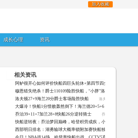
加入收藏
成长心理
资讯
相关资讯
阿鲈很开心️如何评价快船四巨头轮休+第四节四分钟一球不进
穆恩错失绝杀！爵士110109险胜快船，“小胖”洛夫顿27+9+8
洛夫顿27+9海兰20分爵士客场险胜快船
洛夫顿27+9海兰20分爵士
大爆冷！快船1分惜败轰然倒下！海兰德20+5+6！乔治10+1，哈登
乔治39+11+7加兰28+8快船26分逆转骑士
乔治39+11+7加兰28+
登4+5 04-14
快船逆转夜：乔治梦回巅峰，哈登积劳成疾，小卡复出敲定
西部明日排名：湖勇输球大概率锁附加赛快船独行侠有望分区冠
今日！NBA战14场，哈登率快船出战，CCTV5直播詹姆斯率湖人
04-10