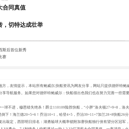
薪大合同真值
转，切特达成壮举
朗西斯后首位新秀
比赛
地方，友情提示，本站所有鲍威尔,快船资讯为网友分享，网站只提供德怀特鲍
分享导航服务。如果您对德怀特鲍威尔：快船很出色我们也在努力完善一些需
球不进，穆恩错失绝杀！爵士110109险胜快船，“小胖”洛夫顿27+9+8，洛
海兰德20+5+6！乔治10+1，哈登4+5，乔治39+11+7加兰28+8快船26分
复出敲定，西部明日排名：湖勇输球大概率锁附加赛快船独行侠有望分区冠军
人VS勇士，7.1秒绝杀！快船逃过一劫！2.33亿顶薪大合同真值，一夜消息：火