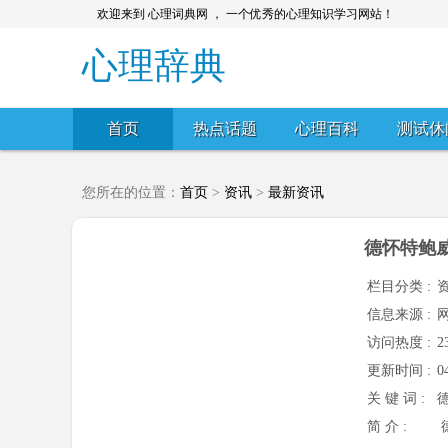
欢迎来到 心理词典网 ， 一个优秀的心理知识学习网站！
心理辞典
首页
热点话题
心理百科
测试休
您所在的位置：
首页
>
资讯
>
最新资讯
德怀特鲍
栏目分类 :
信息来源 :
访问热度 :
2
更新时间 :
0
关 键 词 :
简 介 :