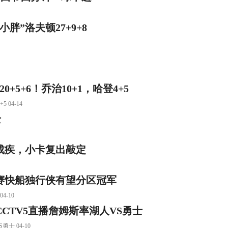
胖”洛夫顿27+9+8
5+6！乔治10+1，哈登4+5
04-14
士
成疾，小卡复出敲定
赛快船独行侠有望分区冠军
-10
CTV5直播詹姆斯率湖人VS勇士
士 04-10