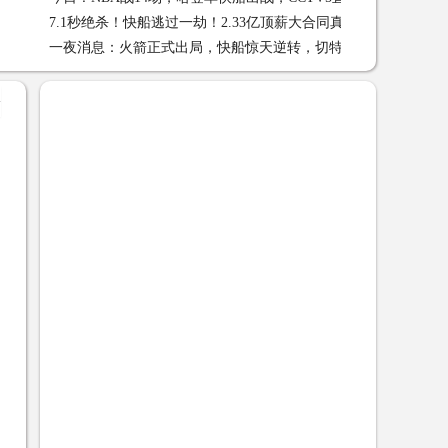
7.1秒绝杀！快船逃过一劫！2.33亿顶薪大合同真值
7.1秒绝杀
湖人VS勇士 04-10
一夜消息：火箭正式出局，快船惊天逆转，切特达成壮举
一
+