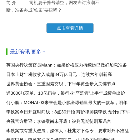
简 介 :
司机妻子账号清空，网友声讨浪潮不
断，准备办成“铁案”要捂嘴？
点击查看详情
最新资讯
更多 +
英国央行决策官员Mann：如果价格压力持续她已做好加息准备
日本上财年税收收入或超84万亿日元，连续六年创新高
世界黄金协会：三重因素交织，下半年黄金步入关键节点
近3000张罚单、10亿罚金，银行业“严监管”上半年成绩单出炉
何小鹏：MONAL03未来会是小鹏全球销量最大的一款车，明年
在全球大部
李铁案今日开庭时间线：8点30开始 辩护律师谈李铁 预计到下午
央视官方辟谣：李铁案尚未开庭！被判无期徒刑系谣言
李铁案或有重大进展，媒体人：杜兆才下命令，要求对外不准乱
说话