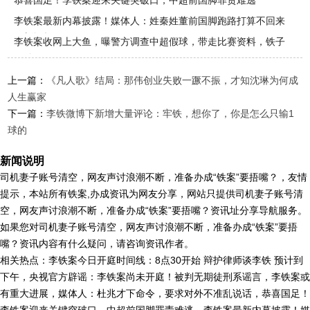
恭喜国足！李铁案迎来关键突破口，中超前国脚罪责难逃
李铁案最新内幕披露！媒体人：姓秦姓董前国脚跑路打算不回来
了新闻频
李铁案收网上大鱼，曝警方调查中超假球，带走比赛资料，铁子
不妙
上一篇：
《凡人歌》结局：那伟创业失败一蹶不振，才知沈琳为何成
人生赢家
下一篇：
李铁微博下新增大量评论：牢铁，想你了，你是怎么只输1
球的
新闻说明
司机妻子账号清空，网友声讨浪潮不断，准备办成“铁案”要捂嘴？，友情
提示，本站所有铁案,办成资讯为网友分享，网站只提供司机妻子账号清
空，网友声讨浪潮不断，准备办成“铁案”要捂嘴？资讯址分享导航服务。
如果您对司机妻子账号清空，网友声讨浪潮不断，准备办成“铁案”要捂
嘴？资讯内容有什么疑问，请咨询资讯作者。
相关热点：李铁案今日开庭时间线：8点30开始 辩护律师谈李铁 预计到
下午，央视官方辟谣：李铁案尚未开庭！被判无期徒刑系谣言，李铁案或
有重大进展，媒体人：杜兆才下命令，要求对外不准乱说话，恭喜国足！