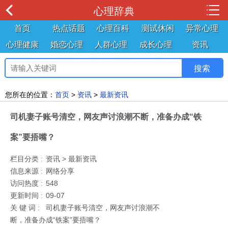
心理辞典
首页
热点话题
心理百科
测试休闲
异常心理
心理健康
婚恋心理
人群心理
成长心理
资讯
您所在的位置：
首页
>
资讯
>
最新资讯
司机妻子账号清空，网友声讨浪潮不断，准备办成“铁
案”要捂嘴？
栏目分类 :
资讯 > 最新资讯
信息来源 :
网络分享
访问热度 :
548
更新时间 :
09-07
关 键 词 :
司机妻子账号清空，网友声讨浪潮不
断，准备办成“铁案”要捂嘴？