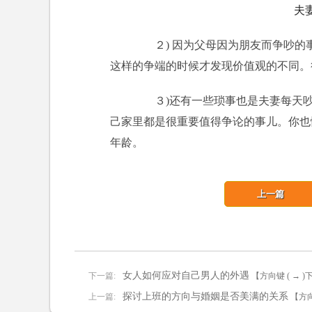
夫
２) 因为父母因为朋友而争吵的
这样的争端的时候才发现价值观的不同。
３)还有一些琐事也是夫妻每天吵
己家里都是很重要值得争论的事儿。你也
年龄。
上一篇
女人如何应对自己男人的外遇
下一篇:
【方向键 ( → 
探讨上班的方向与婚姻是否美满的关系
上一篇:
【方向