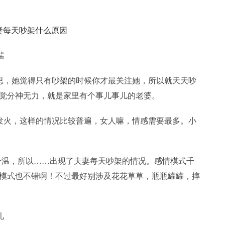
妻每天吵架什么原因
端
思，她觉得只有吵架的时候你才最关注她，所以就天天吵
觉分神无力，就是家里有个事儿事儿的老婆。
发火，这样的情况比较普遍，女人嘛，情感需要最多。小
温，所以……出现了夫妻每天吵架的情况。感情模式千
模式也不错啊！不过最好别涉及花花草草，瓶瓶罐罐，摔
儿