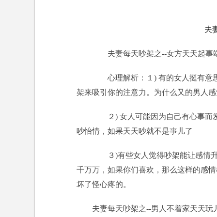
夫
夫妻每天吵架之--女方天天起事
心理解析：１) 有的女人挺有意
架来吸引你的注意力。为什么又的男人感
２) 女人可能因为自己有心事而
吵怡情，如果天天吵就不是事儿了
３)有些女人觉得吵架能让感情升
千万万，如果你们喜欢，那么这样的感情
坏了怪心疼的。
夫妻每天吵架之--男人不着家天天玩