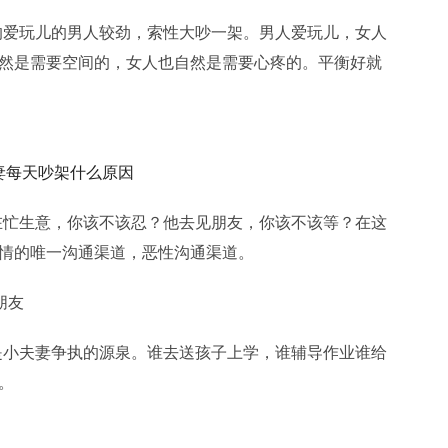
爱玩儿的男人较劲，索性大吵一架。男人爱玩儿，女人
然是需要空间的，女人也自然是需要心疼的。平衡好就
妻每天吵架什么原因
忙生意，你该不该忍？他去见朋友，你该不该等？在这
情的唯一沟通渠道，恶性沟通渠道。
朋友
小夫妻争执的源泉。谁去送孩子上学，谁辅导作业谁给
。