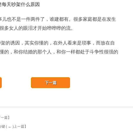
妻每天吵架什么原因
事儿也不是一件两件了，谁建都有。很多家庭都是在发生
很多女人的眼泪才开始哗哗哗的流。
架的诱因，其实你懂的，在外人看来是琐事，而放在自
懂的，和你结婚的那个人，和你一样都处于斗争性很强的
下一篇
)下一篇】
键 ( ← )上一篇】