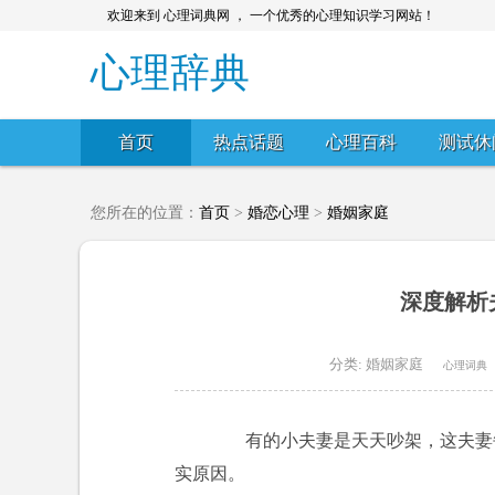
欢迎来到 心理词典网 ， 一个优秀的心理知识学习网站！
心理辞典
首页
热点话题
心理百科
测试休
您所在的位置：
首页
>
婚恋心理
>
婚姻家庭
深度解析
分类:
婚姻家庭
心理词典
有的小夫妻是天天吵架，这夫妻每
实原因。