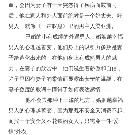
血，会因为妻子有一天突然得了疾病而鞍前马
后，他在家人和外人面前绝对是一个好丈夫、好
男人，就像《一声叹息》里的男主人梁亚洲。
已婚的小有成绩的外遇男人，婚姻越幸福
男人的心理越善变，他们身上的吸引力多数是妻
子给造化出来的。在他们身上有成熟男人的魅
力，在妻子的欣赏中，他们滋生着骄傲和自信，
眸子里因有妻子的柔情而显露出安宁的温馨，在
妻子数度的教诲中懂得了如何表达感情……
他不会去那种下三滥的地方，婚姻越幸福
男人的心理越善变，因为那既不安全又消费不起,
而找一个安全又不花钱的女人，只需穿一件“爱
情”外衣。