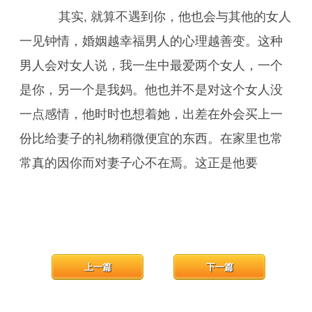
其实, 就算不遇到你，他也会与其他的女人
一见钟情，婚姻越幸福男人的心理越善变。这种
男人会对女人说，我一生中最爱两个女人，一个
是你，另一个是我妈。他也并不是对这个女人没
一点感情，他时时也想着她，出差在外会买上一
份比给妻子的礼物稍微便宜的东西。在家里也常
常真的因你而对妻子心不在焉。这正是他要
上一篇
下一篇