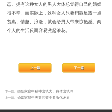
态。拥有这种女人的男人大体总觉得自己的婚姻
很不幸。而实际上，这种女人只要稍微显露一点
贤惠、情趣、浪漫，就会给男人带来惊艳感。两
个人的生活反而容易激起浪花。
上一篇
下一篇
婚姻家庭中精神出轨大于身体出轨吗
下一篇:
婚姻家庭中夫妻吵架不要激化矛盾
上一篇: