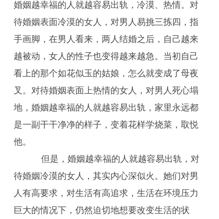
婚姻越幸福的人就越容易出轨，冷漠、热情。对
待婚姻表面冷漠的女人，对男人易挑三拣四，指
手画脚，在男人看来，两人结婚之后，自己越来
越被动，女人的性子也变得越来越急。当初自己
看上的那个如花似玉的姑娘，怎么就变成了母夜
叉。对待婚姻表面上热情的女人，对男人死心塌
地，婚姻越幸福的人就越容易出轨，家里永远都
是一副干干净净的样子，变着花样学烧菜，取悦
他。
但是，婚姻越幸福的人就越容易出轨，对
待婚姻冷漠的女人，其实内心深似火。她们对男
人有高要求，对生活有高追求，生活在环境压力
巨大的情况下，仍然迫切地想要改变生活的状