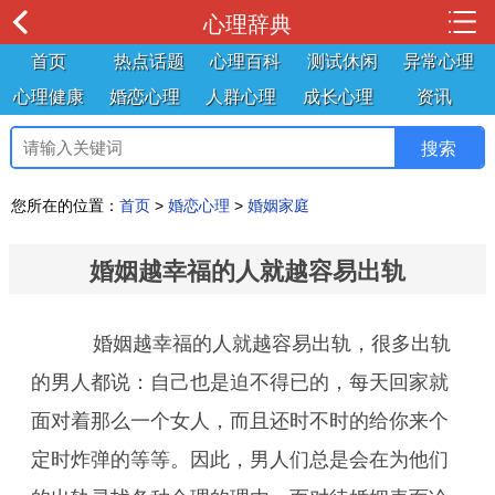
心理辞典
首页
热点话题
心理百科
测试休闲
异常心理
心理健康
婚恋心理
人群心理
成长心理
资讯
您所在的位置：
首页
>
婚恋心理
>
婚姻家庭
婚姻越幸福的人就越容易出轨
婚姻越幸福的人就越容易出轨，很多出轨
的男人都说：自己也是迫不得已的，每天回家就
面对着那么一个女人，而且还时不时的给你来个
定时炸弹的等等。因此，男人们总是会在为他们