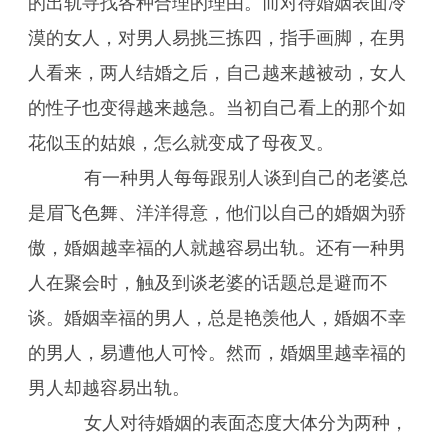
的出轨寻找各种合理的理由。而对待婚姻表面冷
漠的女人，对男人易挑三拣四，指手画脚，在男
人看来，两人结婚之后，自己越来越被动，女人
的性子也变得越来越急。当初自己看上的那个如
花似玉的姑娘，怎么就变成了母夜叉。
有一种男人每每跟别人谈到自己的老婆总
是眉飞色舞、洋洋得意，他们以自己的婚姻为骄
傲，婚姻越幸福的人就越容易出轨。还有一种男
人在聚会时，触及到谈老婆的话题总是避而不
谈。婚姻幸福的男人，总是艳羡他人，婚姻不幸
的男人，易遭他人可怜。然而，婚姻里越幸福的
男人却越容易出轨。
女人对待婚姻的表面态度大体分为两种，