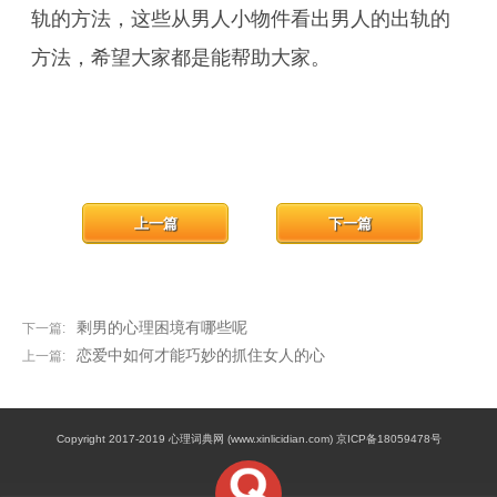
轨的方法，这些从男人小物件看出男人的出轨的
方法，希望大家都是能帮助大家。
上一篇
下一篇
剩男的心理困境有哪些呢
下一篇:
恋爱中如何才能巧妙的抓住女人的心
上一篇:
Copyright 2017-2019 心理词典网 (www.xinlicidian.com) 京ICP备18059478号