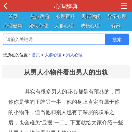
心理辞典
首页
热点话题
心理百科
测试休闲
异常心理
心理健康
婚恋心理
人群心理
成长心理
资讯
您所在的位置：
首页
>
人群心理
>
男人心理
从男人小物件看出男人的出轨
其实有很多男人的花心都是有预兆的，而
你你是他的正牌另一半，他的身上肯定有属于你
的小物件，但当他和别人也有了深层的联系之
后，也会难免“显摆”一二。下面就给大家介绍一些