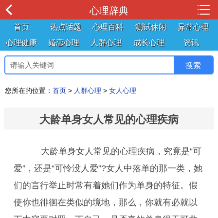
心理辞典
首页
热点话题
心理百科
测试休闲
异常心理
心理健康
婚恋心理
人群心理
成长心理
资讯
您所在的位置：
首页
>
人群心理
>
女人心理
大龄单身女人常见的心理疾病
大龄单身女人常见的心理疾病，究竟是“可
爱”，还是“可怜没人爱”?女人中落单的那一类，她
们的言行举止时常有着她们作为单身的特征。假
使你也徘徊在类似的境地，那么，你就有必就以