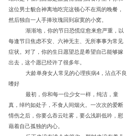
这位男士貌合神离地吃完这顿心不在焉的晚餐，
然后独自一人手捧玫瑰回到寂寞的小窝。
渐渐地，你的节日恐慌症愈来愈严重，以
每逢节日焦虑不安、六神无主、无所事事为常见
症状。对了，你的生日愿望总是希望自己能够嫁
出去，这个愿已经许了很多年。
大龄单身女人常见的心理疾病4，沾点不良
嗜好
最初，你和每一位少女一样，纯洁，童
真，绰约如处子，不食人间烟火。一次次的爱断
情伤之后，你要么吞云吐雾，要么浅斟低吟，慰
藉着自己孤独的内心。