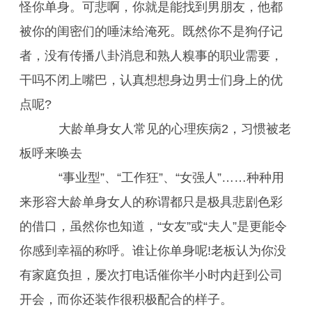
怪你单身。可悲啊，你就是能找到男朋友，他都
被你的闺密们的唾沫给淹死。既然你不是狗仔记
者，没有传播八卦消息和熟人糗事的职业需要，
干吗不闭上嘴巴，认真想想身边男士们身上的优
点呢?
大龄单身女人常见的心理疾病2，习惯被老
板呼来唤去
“事业型”、“工作狂”、“女强人”……种种用
来形容大龄单身女人的称谓都只是极具悲剧色彩
的借口，虽然你也知道，“女友”或“夫人”是更能令
你感到幸福的称呼。谁让你单身呢!老板认为你没
有家庭负担，屡次打电话催你半小时内赶到公司
开会，而你还装作很积极配合的样子。