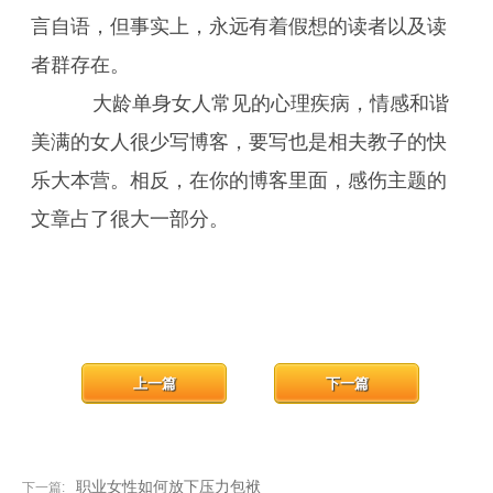
言自语，但事实上，永远有着假想的读者以及读
者群存在。
大龄单身女人常见的心理疾病，情感和谐
美满的女人很少写博客，要写也是相夫教子的快
乐大本营。相反，在你的博客里面，感伤主题的
文章占了很大一部分。
上一篇
下一篇
职业女性如何放下压力包袱
下一篇: