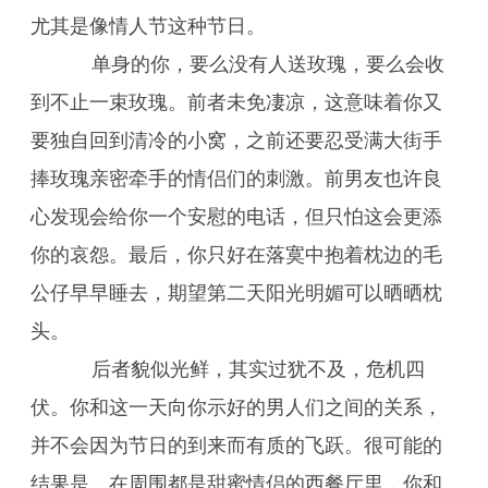
尤其是像情人节这种节日。
单身的你，要么没有人送玫瑰，要么会收
到不止一束玫瑰。前者未免凄凉，这意味着你又
要独自回到清冷的小窝，之前还要忍受满大街手
捧玫瑰亲密牵手的情侣们的刺激。前男友也许良
心发现会给你一个安慰的电话，但只怕这会更添
你的哀怨。最后，你只好在落寞中抱着枕边的毛
公仔早早睡去，期望第二天阳光明媚可以晒晒枕
头。
后者貌似光鲜，其实过犹不及，危机四
伏。你和这一天向你示好的男人们之间的关系，
并不会因为节日的到来而有质的飞跃。很可能的
结果是，在周围都是甜蜜情侣的西餐厅里，你和