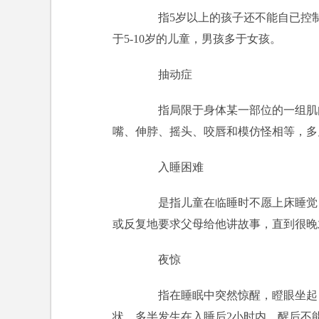
指5岁以上的孩子还不能自已控制
于5-10岁的儿童，男孩多于女孩。
抽动症
指局限于身体某一部位的一组肌肉
嘴、伸脖、摇头、咬唇和模仿怪相等，多
入睡困难
是指儿童在临睡时不愿上床睡觉，
或反复地要求父母给他讲故事，直到很晚
夜惊
指在睡眠中突然惊醒，瞪眼坐起，
状，多半发生在入睡后2小时内，醒后不能