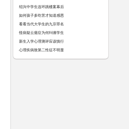
绍兴中学生连环跳楼案幕后
如何孩子多吃苦才知道感恩
看看当代大学生的九宗罪名
怪病疑云癔症为何纠缠学生
新生入学心理测评应该慎行
心理疾病致第二性征不明显