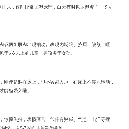
排尿，夜间经常尿湿床铺，白天有时也尿湿裤子。多见
或两组肌肉出现抽动。表现为眨眼、挤眉、皱额、咂
见于5岁以上的儿童，男孩多于女孩。
即使是躺在床上，也不容易入睡，在床上不停地翻动，
才能勉强入睡。
惊惶失措，表情痛苦，常伴有哭喊、气急、出汗等症
回忆。以5-7岁的儿童最为常见。