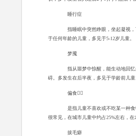
睡行症
指睡眠中突然睁眼，坐起凝视，下
于任何年龄的儿童，多见于5-12岁儿童。
梦魇
指从噩梦中惊醒，能生动地回忆梦
碍。多发生在后半夜，多见于学龄前儿童
偏食
是指儿童不喜欢或不吃某一种食物
很常见，在城市儿童中约占25%左右，在
拔毛癖