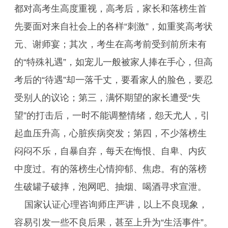
都对高考生高度重视，高考后，家长和落榜生首
先要面对来自社会上的各样“刺激”，如重奖高考状
元、谢师宴；其次，考生在高考前受到前所未有
的“特殊礼遇”，如宠儿一般被家人捧在手心，但高
考后的“待遇”却一落千丈，要看家人的脸色，要忍
受别人的议论；第三，满怀期望的家长遭受“失
望”的打击后，一时不能调整情绪，怨天尤人，引
起血压升高，心脏疾病突发；第四，不少落榜生
闷闷不乐，自暴自弃，每天在悔恨、自卑、内疚
中度过。有的落榜生心情抑郁、焦虑。有的落榜
生破罐子破摔，泡网吧、抽烟、喝酒寻求宣泄。
国家认证心理咨询师庄严讲，以上不良现象，
容易引发一些不良后果，甚至上升为“生活事件”。