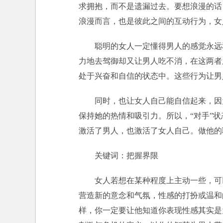
求拥抱，而不是遗漏过去。要想浪漫的话
浪漫而言，也是彼此之间的互动行为，女
聪明的女人一定懂得男人的感觉永远
力地去驾御却又让男人吃不消，在这两者之
处于兴奋和自信的状态中。这些行为让男
同时，也让女人自己能自信起来，因
保持她的热情和吸引力。所以，“对手”
激活了男人，也激活了女人自己。做他的聪
关键词：把握界限
女人若想在某种程度上主动一些，可
营造新的意念和气氛，性感的打扮或温和
样，你一定要让他知道你表现性感其实是