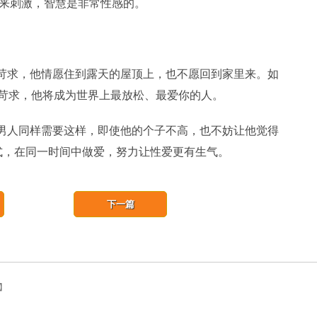
来刺激，智慧是非常性感的。
到苛求，他情愿住到露天的屋顶上，也不愿回到家里来。如
替苛求，他将成为世界上最放松、最爱你的人。
，男人同样需要这样，即使他的个子不高，也不妨让他觉得
模式，在同一时间中做爱，努力让性爱更有生气。
下一篇
篇】