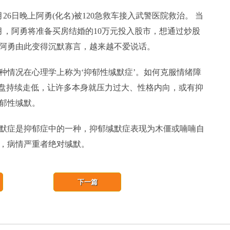
6日晚上阿勇(化名)被120急救车接入武警医院救治。 当
月，阿勇将准备买房结婚的10万元投入股市，想通过炒股
阿勇由此变得沉默寡言，越来越不爱说话。
情况在心理学上称为‘抑郁性缄默症’。如何克服情绪障
大盘持续走低，让许多本身就压力过大、性格内向，或有抑
郁性缄默。
症是抑郁症中的一种，抑郁缄默症表现为木僵或喃喃自
，病情严重者绝对缄默。
下一篇