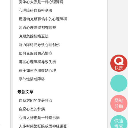
竞争心太强是一种心理障碍
心理障碍自我检测法
用运动克服职场中的心理障碍
沟通心理障碍都有哪些
克服急躁情绪五法
听力障碍易导致心理创伤
如何克服孤独恐惧症
哪些心理障碍导致失衡
快搜
孩子如何克服嫉妒心理
季节性情感障碍
最新文章
网站
自我封闭的显著特点
导航
自恋心态的弊病
心情太好也是一种隐形病
快速
人多时频繁眨眼或因神经紧张
搜索