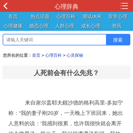
心理辞典
首页
热点话题
心理百科
测试休闲
异常心理
心理健康
婚恋心理
人群心理
成长心理
资讯
您所在的位置：
首页
>
心理百科
>
心灵探秘
人死前会有什么先兆？
来自谢尔盖耶夫颇沙德的格利高里-多如宁
称：“我的妻子刚20岁，一天晚上下班回来，她出
人意料的说：‘我感到很累，也许我很快就会离开