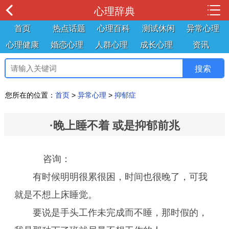
心理辞典
首页
热点话题
心理百科
测试休闲
异常心理
心理健康
婚恋心理
人群心理
成长心理
资讯
您所在的位置：
首页
>
异常心理
>
抑郁症
·晚上睡不着 或是抑郁前兆
咨询：
有时候明明很累很困，时间也很晚了，可我
就是不想上床睡觉。
要说是手头工作未完成而不睡，那时假的，