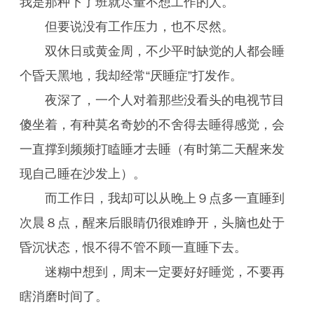
我是那种下了班就尽量不想工作的人。
但要说没有工作压力，也不尽然。
双休日或黄金周，不少平时缺觉的人都会睡
个昏天黑地，我却经常“厌睡症”打发作。
夜深了，一个人对着那些没看头的电视节目
傻坐着，有种莫名奇妙的不舍得去睡得感觉，会
一直撑到频频打瞌睡才去睡（有时第二天醒来发
现自己睡在沙发上）。
而工作日，我却可以从晚上９点多一直睡到
次晨８点，醒来后眼睛仍很难睁开，头脑也处于
昏沉状态，恨不得不管不顾一直睡下去。
迷糊中想到，周末一定要好好睡觉，不要再
瞎消磨时间了。