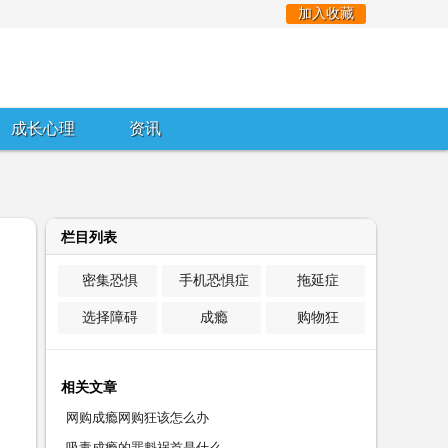
加入收藏
成长心理
资讯
栏目列表
密集恐惧
手机恐惧症
拖延症
选择障碍
成瘾
购物狂
相关文章
网购成瘾网购狂该怎么办
吸毒成瘾的罪魁祸首是什么