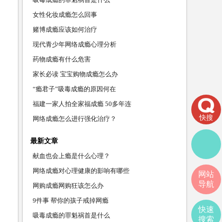
女性化妆成瘾怎么回事
赌博成瘾应该如何治疗
现代青少年网络成瘾心理分析
药物成瘾有什么危害
家长必读 宝宝购物成瘾怎么办
“瘾君子”吸毒成瘾的原因何在
福建一家人拍全家福成瘾 50多年连
快搜
网络成瘾怎么进行强化治疗？
最新文章
献血也会上瘾是什么心理？
网络成瘾对心理健康的影响有哪些
网站
导航
网购成瘾网购狂该怎么办
9件事 帮你的孩子戒掉网瘾
快速
吸毒成瘾的罪魁祸首是什么
搜索