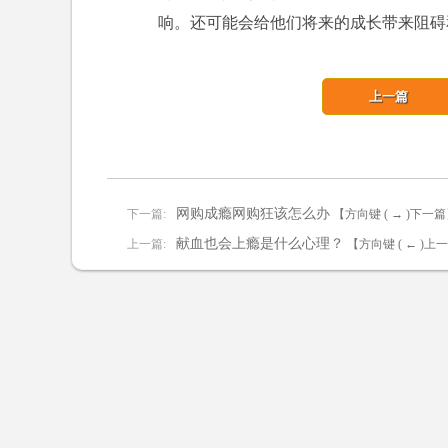
响。还可能会给他们将来的成长带来阻碍
上一篇
网购成瘾网购狂该怎么办
下一篇:
【方向键 ( → )下一
献血也会上瘾是什么心理？
上一篇:
【方向键 ( ← )上