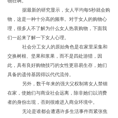
物狂啊。
据最新的研究显示，女人平均每5秒就会购
物，这是一种十分高的频率。对于女人的购物心
理，很多人不了解为什么女人热衷购物，下面我
们一起来了解一下女人心理。
社会分工女人的原始角色是在家里采集和
交换树根、坚果和浆果，而不是四处游猎，因
此，具有良好购物技巧的女性更容易生存，她们
具备的遗传基因得以代代流传。
另外，数千年来的强大父权制将女人禁锢
在家，使她们与商业社会远离，除非她们以消费
者的身份出现，否则很难进入商业环境中。
无论是谁都会遭遇许多生活事件而紧张焦