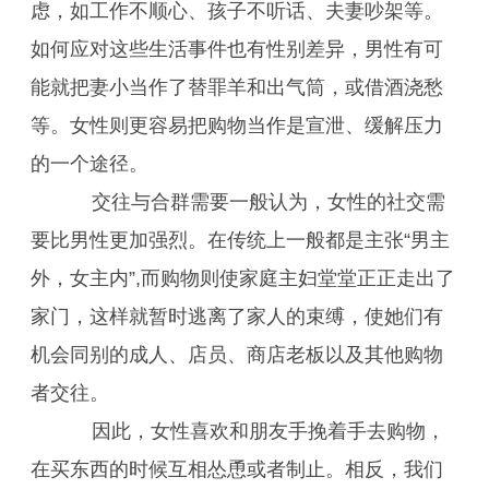
虑，如工作不顺心、孩子不听话、夫妻吵架等。
如何应对这些生活事件也有性别差异，男性有可
能就把妻小当作了替罪羊和出气筒，或借酒浇愁
等。女性则更容易把购物当作是宣泄、缓解压力
的一个途径。
交往与合群需要一般认为，女性的社交需
要比男性更加强烈。在传统上一般都是主张“男主
外，女主内”,而购物则使家庭主妇堂堂正正走出了
家门，这样就暂时逃离了家人的束缚，使她们有
机会同别的成人、店员、商店老板以及其他购物
者交往。
因此，女性喜欢和朋友手挽着手去购物，
在买东西的时候互相怂恿或者制止。相反，我们