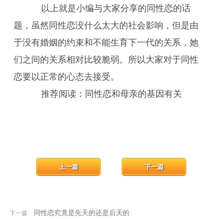
以上就是小编与大家分享的同性恋的话
题，虽然同性恋没什么太大的社会影响，但是由
于没有婚姻的约束和不能生育下一代的关系，她
们之间的关系相对比较脆弱。所以大家对于同性
恋要以正常的心态去接受。
推荐阅读：同性恋和母亲的基因有关
上一篇
下一篇
同性恋究竟是先天的还是后天的
下一篇: