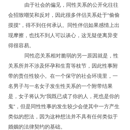
由于社会的偏见，同性关系的公开化往往
会招致嘲笑和反对，因此很多伴侣关系处于“偷偷
摸摸”，得不到任何承认。同性伴侣如果感情上出
现摩擦，也找不到人可以谈心，这无疑使离异变
得很容易。
同性恋关系相对脆弱的另一原因就是，性
关系所并不涉及怀孕和生育等枝节，因此性事附
带的责任性较小。在一个保守的社会环境里，一
名男子与一名女子发生性关系的一个附带结果
是，女子将认为“我既已成了你的人，死也是你的
鬼”，但是同性性事的发生较少会使其中一方产生
类似的想法，因为这种想法并不具有任何类似于
婚姻的法律契约的基础。