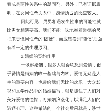
看成是两性关系中的凝固剂。另外，已有证据表
明，在女同性恋关系中，感情所占的比重较大。
因此可见，男男相遇发生性事的可能性就
比男女相遇要高。我们不能一味地举着道德的尺
把来责怪同性恋的“随便”，而应该看到“随便”后面
有着一定的生理原因。
2.婚姻的契约作用
一谈起婚姻，很多人就会联想到爱情，似
乎爱情是婚姻的唯一基础与内容。爱情无疑是人
生的重要内容，也带给我们无比的欢乐，大众影
视和文学作品中的婚姻描写，就是抓住了人们对
美好爱情的憧憬，将婚姻浪漫化，以满足人们的
逃避心理。这种做法的一个社会后果就是，涉世