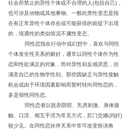
社会所禁止的异性个体或不合理的人(包括自己)，
也可涉及动物或其他事物。一般此类性变态是指
在有正常异性个体存在或可能获得的前提下出现
的，境遇性的类似情况不属性变态。
同性恋指在行动中或幻想中，喜欢与同性
个体发生性关系的癖好，通常以同性个体作为性
恋和性欲满足的对象，而对异性却反感厌恶，但
满意自己的生物学性别。那些因缺乏与异性接触
机会或由于环境因素影响而暂时转向同性恋的，
多是假性同性恋。
同性恋者以抚弄阴部、乳房刺激、身体接
触、口淫、相互手淫为常见方式，肛门交媾(鸡奸)
较少见。在同性恋伙伴关系中常可改变扮演角